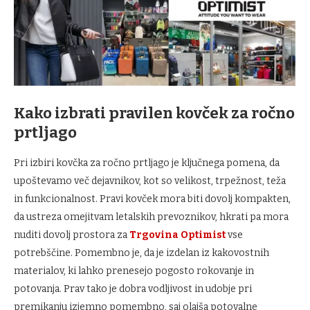
Kako izbrati pravilen kovček za ročno
prtljago
Pri izbiri kovčka za ročno prtljago je ključnega pomena, da
upoštevamo več dejavnikov, kot so velikost, trpežnost, teža
in funkcionalnost. Pravi kovček mora biti dovolj kompakten,
da ustreza omejitvam letalskih prevoznikov, hkrati pa mora
nuditi dovolj prostora za
Trgovina Optimist
vse
potrebščine. Pomembno je, da je izdelan iz kakovostnih
materialov, ki lahko prenesejo pogosto rokovanje in
potovanja. Prav tako je dobra vodljivost in udobje pri
premikanju izjemno pomembno, saj olajša potovalne