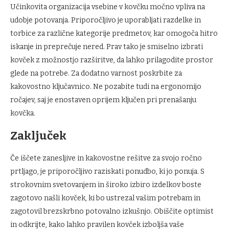
Učinkovita organizacija vsebine v kovčku močno vpliva na
udobje potovanja. Priporočljivo je uporabljati razdelke in
torbice za različne kategorije predmetov, kar omogoča hitro
iskanje in preprečuje nered. Prav tako je smiselno izbrati
kovček z možnostjo razširitve, da lahko prilagodite prostor
glede na potrebe. Za dodatno varnost poskrbite za
kakovostno ključavnico. Ne pozabite tudi na ergonomijo
ročajev, saj je enostaven oprijem ključen pri prenašanju
kovčka.
Zaključek
Če iščete zanesljive in kakovostne rešitve za svojo ročno
prtljago, je priporočljivo raziskati ponudbo, ki jo ponuja. S
strokovnim svetovanjem in široko izbiro izdelkov boste
zagotovo našli kovček, ki bo ustrezal vašim potrebam in
zagotovil brezskrbno potovalno izkušnjo. Obiščite optimist
in odkrijte, kako lahko pravilen kovček izboljša vaše