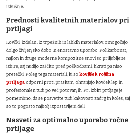
izkušnje.
Prednosti kvalitetnih materialov pri
prtljagi
Kovčki, izdelani iz trpežnih in lahkih materialov, omogočajo
dolgo življenjsko dobo in enostavno uporabo. Polikarbonat,
najlon in druge moderne kompozitne snovi so priljubljene
izbire, saj nudijo zaščito pred poškodbami, hkrati pa niso
pretežki. Poleg tega materiali, ki so
kov膷ek ro膷na
prtljaga
odporni proti praskam, ohranjajo kovček lep in
profesionalen tudi po več potovanjih. Pri izbiri prtljage je
pomembno, da se posvetite tudi kakovosti zadrg in koles, saj
so to pogosto najbolj izpostavljeni deli.
Nasveti za optimalno uporabo ročne
prtljage