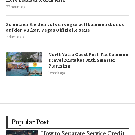
More Leads at SiGMA Asia
22 hours ago
So nutzen Sie den vulkan vegas willkommensbonus
auf der Vulkan Vegas Offizielle Seite
2 days ago
NorthYatra Guest Post: Fix Common
Travel Mistakes with Smarter
Planning
1 week ago
Popular Post
How to Separate Service Credit