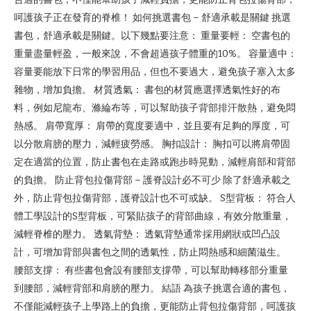
呵護孩子正在發育的脊椎！ 如何挑選書包 – 舒適承載是關鍵 挑選
書包，舒適承載是關鍵。以下幾點要注意： 重量要輕： 空書包的
重量盡量輕盈，一般來說，不會超過孩子體重的10%。 容量適中：
容量要能放下日常的學習用品，但也不要過大，避免孩子塞入太多
雜物，增加負擔。 材質透氣： 書包的材質應選擇透氣性好的布
料，例如尼龍布、滌綸布等，可以幫助孩子背部排汗散熱，避免悶
熱感。 肩帶寬厚： 肩帶的寬度要適中，並且要有足夠的厚度，可
以分散肩膀的壓力，減輕疲勞感。 胸扣設計： 胸扣可以將肩帶固
定在適當的位置，防止書包在走路或跑步時晃動，減輕肩部和背部
的負擔。 防止背包拉傷背部 – 護脊設計必不可少 除了舒適承載之
外，防止背包拉傷背部，護脊設計也不可或缺。 S型背板： 符合人
體工學設計的S型背板，可緊貼孩子的背部曲線，有效分散重量，
減輕脊椎的壓力。 透氣背墊： 透氣背墊通常採用網狀或凹凸設
計，可增加背部與書包之間的透氣性，防止悶熱感和細菌滋生。
腰部支撐： 有些書包會設有腰部支撐帶，可以幫助轉移部分重量
到腰部，減輕背部和肩膀的壓力。 結語 為孩子挑選合適的書包，
不僅能減輕孩子上學路上的負擔，更能防止背包拉傷背部，呵護孩